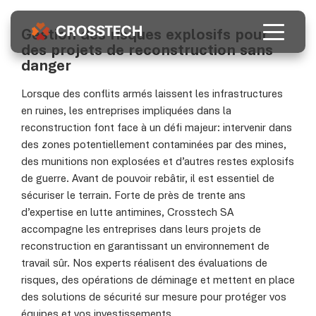
Qui nous sommes
Filiale commerciale du groupe FSD, Crosstech
Gestion des risques explosifs pour
fournit des solutions de gestion et de réduction
des projets de reconstruction sans
des risques explosifs.
danger
À propos
Nos services
Lorsque des conflits armés laissent les infrastructures
En savoir plus
en ruines, les entreprises impliquées dans la
reconstruction font face à un défi majeur: intervenir dans
FR
EN
DE
UA
des zones potentiellement contaminées par des mines,
des munitions non explosées et d’autres restes explosifs
de guerre. Avant de pouvoir rebâtir, il est essentiel de
sécuriser le terrain. Forte de près de trente ans
d’expertise en lutte antimines, Crosstech SA
accompagne les entreprises dans leurs projets de
reconstruction en garantissant un environnement de
travail sûr. Nos experts réalisent des évaluations de
risques, des opérations de déminage et mettent en place
des solutions de sécurité sur mesure pour protéger vos
équipes et vos investissements.